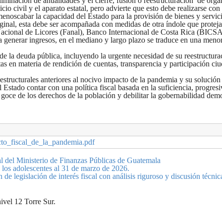
iminación de anualidades y el cierre, fusión o reestructuración de órg
cio civil y el aparato estatal, pero advierte que esto debe realizarse con
menoscabar la capacidad del Estado para la provisión de bienes y servic
ginal, esta debe ser acompañada con medidas de otra índole que protejan
Nacional de Licores (Fanal), Banco Internacional de Costa Rica (BICSA) 
enerar ingresos, en el mediano y largo plazo se traduce en una menor c
e la deuda pública, incluyendo la urgente necesidad de su reestructuraci
tas en materia de rendición de cuentas, transparencia y participación ci
 estructurales anteriores al nocivo impacto de la pandemia y su solución
l Estado contar con una política fiscal basada en la suficiencia, progresi
 goce de los derechos de la población y debilitar la gobernabilidad demo
to_fiscal_de_la_pandemia.pdf
cal del Ministerio de Finanzas Públicas de Guatemala
y los adolescentes al 31 de marzo de 2026.
de legislación de interés fiscal con análisis riguroso y discusión técnic
ivel 12 Torre Sur.