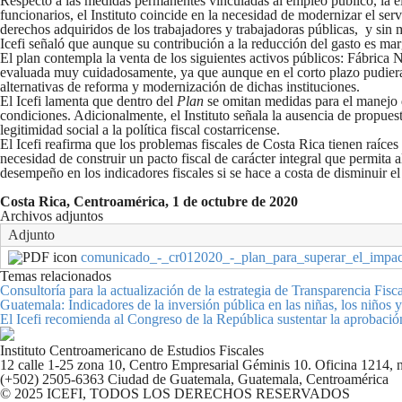
Respecto a las medidas permanentes vinculadas al empleo público, la el
funcionarios, el Instituto coincide en la necesidad de modernizar el servi
derechos adquiridos de los trabajadores y trabajadoras públicas, y sin 
Icefi señaló que aunque su contribución a la reducción del gasto es mar
El plan contempla la venta de los siguientes activos públicos: Fábrica 
evaluada muy cuidadosamente, ya que aunque en el corto plazo pudiera g
alternativas de reforma y modernización de dichas instituciones.
El Icefi lamenta que dentro del
Plan
se omitan medidas para el manejo d
condiciones. Adicionalmente, el Instituto señala la ausencia de propues
legitimidad social a la política fiscal costarricense.
El Icefi reafirma que los problemas fiscales de Costa Rica tienen raíces
necesidad de construir un pacto fiscal de carácter integral que permita a
desempeño en los indicadores fiscales si se hace a costa de disminuir el
Costa Rica, Centroamérica, 1 de octubre de 2020
Archivos adjuntos
Adjunto
comunicado_-_cr012020_-_plan_para_superar_el_impac
Temas relacionados
Consultoría para la actualización de la estrategia de Transparencia Fis
Guatemala: Indicadores de la inversión pública en las niñas, los niños 
El Icefi recomienda al Congreso de la República sustentar la aprobación 
Instituto Centroamericano de Estudios Fiscales
12 calle 1-25 zona 10, Centro Empresarial Géminis 10. Oficina 1214, n
(+502) 2505-6363 Ciudad de Guatemala, Guatemala, Centroamérica
© 2025 ICEFI, TODOS LOS DERECHOS RESERVADOS