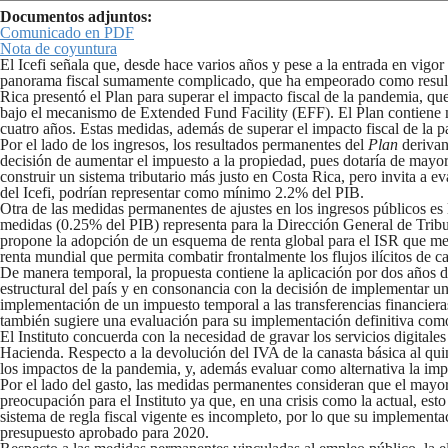
Documentos adjuntos:
Comunicado en PDF
Nota de coyuntura
El Icefi señala que, desde hace varios años y pese a la entrada en vigor
panorama fiscal sumamente complicado, que ha empeorado como resultad
Rica presentó el Plan para superar el impacto fiscal de la pandemia,
bajo el mecanismo de Extended Fund Facility (EFF). El Plan contiene m
cuatro años. Estas medidas, además de superar el impacto fiscal de la 
Por el lado de los ingresos, los resultados permanentes del
Plan
derivan 
decisión de aumentar el impuesto a la propiedad, pues dotaría de mayor pr
construir un sistema tributario más justo en Costa Rica, pero invita a ev
del Icefi, podrían representar como mínimo 2.2% del PIB.
Otra de las medidas permanentes de ajustes en los ingresos públicos es l
medidas (0.25% del PIB) representa para la Dirección General de Tribu
propone la adopción de un esquema de renta global para el ISR que mejo
renta mundial que permita combatir frontalmente los flujos ilícitos de ca
De manera temporal, la propuesta contiene la aplicación por dos años de
estructural del país y en consonancia con la decisión de implementar u
implementación de un impuesto temporal a las transferencias financieras
también sugiere una evaluación para su implementación definitiva como
El Instituto concuerda con la necesidad de gravar los servicios digitales
Hacienda. Respecto a la devolución del IVA de la canasta básica al qu
los impactos de la pandemia, y, además evaluar como alternativa la im
Por el lado del gasto, las medidas permanentes consideran que el mayor a
preocupación para el Instituto ya que, en una crisis como la actual, est
sistema de regla fiscal vigente es incompleto, por lo que su implementa
presupuesto aprobado para 2020.