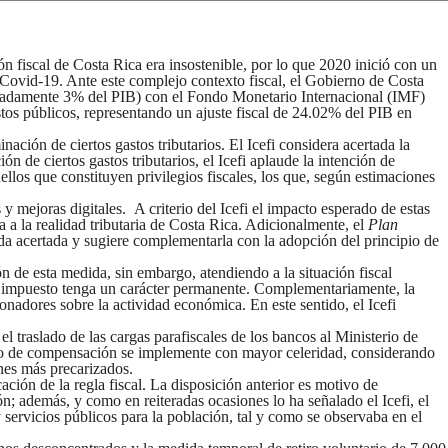
ón fiscal de Costa Rica era insostenible, por lo que 2020 inició con un
Covid-19. Ante este complejo contexto fiscal, el Gobierno de Costa
ximadamente 3% del PIB) con el Fondo Monetario Internacional (IMF)
os públicos, representando un ajuste fiscal de 24.02% del PIB en
ción de ciertos gastos tributarios. El Icefi considera acertada la
n de ciertos gastos tributarios, el Icefi aplaude la intención de
uellos que constituyen privilegios fiscales, los que, según estimaciones
 y mejoras digitales. A criterio del Icefi el impacto esperado de estas
a la realidad tributaria de Costa Rica. Adicionalmente, el
Plan
ida acertada y sugiere complementarla con la adopción del principio de
n de esta medida, sin embargo, atendiendo a la situación fiscal
cho impuesto tenga un carácter permanente. Complementariamente, la
onadores sobre la actividad económica. En este sentido, el Icefi
el traslado de las cargas parafiscales de los bancos al Ministerio de
ismo de compensación se implemente con mayor celeridad, considerando
nes más precarizados.
ación de la regla fiscal. La disposición anterior es motivo de
ón; además, y como en reiteradas ocasiones lo ha señalado el Icefi, el
 servicios públicos para la población, tal y como se observaba en el