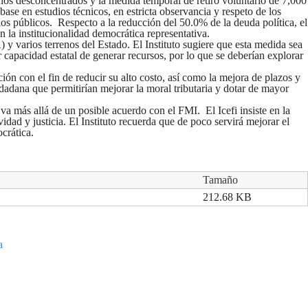
anos desconcentrados y la medida temporal de retiro voluntario de 7,000
 base en estudios técnicos, en estricta observancia y respeto de los
ios públicos. Respecto a la reducción del 50.0% de la deuda política, el
 la institucionalidad democrática representativa.
y varios terrenos del Estado. El Instituto sugiere que esta medida sea
apacidad estatal de generar recursos, por lo que se deberían explorar
ón con el fin de reducir su alto costo, así como la mejora de plazos y
udadana que permitirían mejorar la moral tributaria y dotar de mayor
 va más allá de un posible acuerdo con el FMI. El Icefi insiste en la
vidad y justicia. El Instituto recuerda que de poco servirá mejorar el
crática.
Tamaño
212.68 KB
a