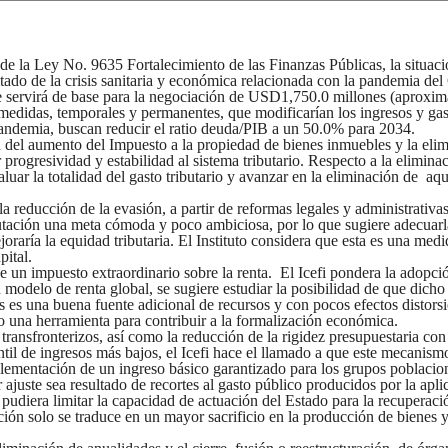
 de la Ley No. 9635 Fortalecimiento de las Finanzas Públicas, la situaci
o de la crisis sanitaria y económica relacionada con la pandemia del 
 que servirá de base para la negociación de USD1,750.0 millones (apro
edidas, temporales y permanentes, que modificarían los ingresos y gast
pandemia, buscan reducir el ratio deuda/PIB a un 50.0% para 2034.
del aumento del Impuesto a la propiedad de bienes inmuebles y la elimina
ogresividad y estabilidad al sistema tributario. Respecto a la eliminació
aluar la totalidad del gasto tributario y avanzar en la eliminación de aq
a reducción de la evasión, a partir de reformas legales y administrativas
tación una meta cómoda y poco ambiciosa, por lo que sugiere adecuarla 
raría la equidad tributaria. El Instituto considera que esta es una med
pital.
 un impuesto extraordinario sobre la renta. El Icefi pondera la adopció
n modelo de renta global, se sugiere estudiar la posibilidad de que di
 es una buena fuente adicional de recursos y con pocos efectos distorsi
 una herramienta para contribuir a la formalización económica.
 transfronterizos, así como la reducción de la rigidez presupuestaria con 
intil de ingresos más bajos, el Icefi hace el llamado a que este mecan
plementación de un ingreso básico garantizado para los grupos poblacio
juste sea resultado de recortes al gasto público producidos por la aplic
o pudiera limitar la capacidad de actuación del Estado para la recuperaci
ción solo se traduce en un mayor sacrificio en la producción de bienes y