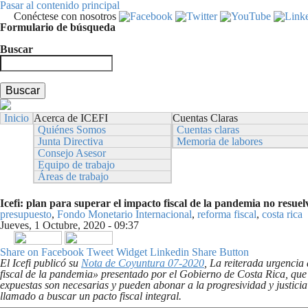
Pasar al contenido principal
Conéctese con nosotros
Formulario de búsqueda
Buscar
Inicio
Acerca de ICEFI
Cuentas Claras
Quiénes Somos
Cuentas claras
Junta Directiva
Memoria de labores
Consejo Asesor
Equipo de trabajo
Áreas de trabajo
Icefi: plan para superar el impacto fiscal de la pandemia no resuel
presupuesto
,
Fondo Monetario Internacional
,
reforma fiscal
,
costa rica
Jueves, 1 Octubre, 2020 - 09:37
Share on Facebook
Tweet Widget
Linkedin Share Button
El Icefi publicó su
Nota de Coyuntura 07-2020
, La reiterada urgencia 
fiscal de la pandemia» presentado por el Gobierno de Costa Rica, que
expuestas son necesarias y pueden abonar a la progresividad y justicia f
llamado a busca
r un pacto fiscal integral.