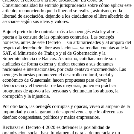
Constitucionalidad ha emitido jurisprudencia sobre cómo aplicar este
artículo, reconociendo que la libertad se realiza, asimismo, en la
libertad de asociación, dejando a los ciudadanos el libre albedrío de
asociarse según sus ideas y valores.
Bajo el pretexto de controlar más a las oenegés esta ley abre la
puerta a la censura de las opiniones contrarias. Las oenegés
honestas, antes de este Decreto —sin arbitrariedades y al amparo del
respeto al derecho de libre asociación—, ya rendían cuentas ante la
SAT, el Ministerio de Trabajo y el de Gobernación y la
Superintendencia de Bancos. Asimismo, cotidianamente son
auditadas de forma externa y rinden cuentas a sus donantes,
nacionales e internacionales, por cada centavo encomendado. Las
oenegés honestas promueven el desarrollo cultural, social y
económico de Guatemala: hacen propuestas para elevar la
democracia y el bienestar de las mayorías; ponen en práctica
programas de apoyo a las personas y denuncian los abusos, la
corrupción y la injusticia.
Por otro lado, las oenegés corruptas y opacas, viven al amparo de la
impunidad y con la garantía de supervivencia que le ofrecen sus
dueños: congresistas, políticos y malos empresarios.
Rechazar el Decreto 4-2020 es defender la posibilidad de
organización social, base fundamental para la democracia y un