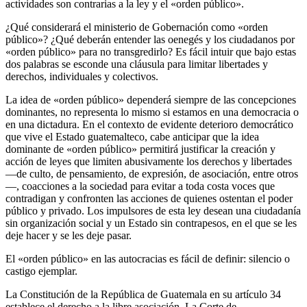
actividades son contrarias a la ley y el «orden público».
¿Qué considerará el ministerio de Gobernación como «orden
público»? ¿Qué deberán entender las oenegés y los ciudadanos por
«orden público» para no transgredirlo? Es fácil intuir que bajo estas
dos palabras se esconde una cláusula para limitar libertades y
derechos, individuales y colectivos.
La idea de «orden público» dependerá siempre de las concepciones
dominantes, no representa lo mismo si estamos en una democracia o
en una dictadura. En el contexto de evidente deterioro democrático
que vive el Estado guatemalteco, cabe anticipar que la idea
dominante de «orden público» permitirá justificar la creación y
acción de leyes que limiten abusivamente los derechos y libertades
—de culto, de pensamiento, de expresión, de asociación, entre otros
—, coacciones a la sociedad para evitar a toda costa voces que
contradigan y confronten las acciones de quienes ostentan el poder
público y privado. Los impulsores de esta ley desean una ciudadanía
sin organización social y un Estado sin contrapesos, en el que se les
deje hacer y se les deje pasar.
El «orden público» en las autocracias es fácil de definir: silencio o
castigo ejemplar.
La Constitución de la República de Guatemala en su artículo 34
establece el derecho a la libre asociación. La Corte de