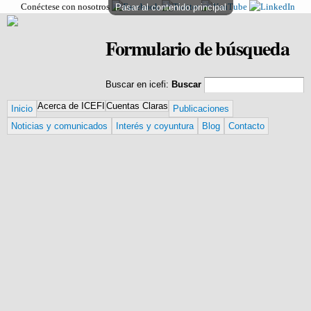
Conéctese con nosotros
Pasar al contenido principal
Formulario de búsqueda
B
vi
Buscar en icefi:
Buscar
Acerca de ICEFI
Cuentas Claras
Inicio
Publicaciones
Noticias y comunicados
Interés y coyuntura
Blog
Contacto