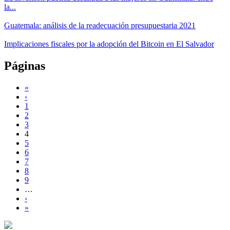
la...
Guatemala: análisis de la readecuación presupuestaria 2021
Implicaciones fiscales por la adopción del Bitcoin en El Salvador
Páginas
«
‹
1
2
3
4
5
6
7
8
9
…
›
»