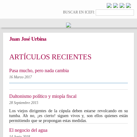
Pasar al
contenido
Formulario de
Buscar
BUSCAR EN ICEFI:
principal
búsqueda
Juan José Urbina
ARTÍCULOS RECIENTES
Pasa mucho, pero nada cambia
16 Marzo 2017
Daltonismo político y miopía fiscal
28 Septiembre 2015
Los viejos dirigentes de la cúpula deben estarse revolcando en su
tumba. Ah no, ¡es cierto! siguen vivos y, son ellos quienes están
permitiendo que se propongan estas medidas.
El negocio del agua
14 Junio 2018