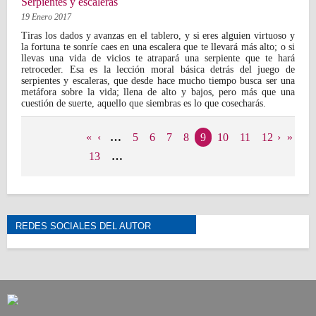
Serpientes y escaleras
19 Enero 2017
Tiras los dados y avanzas en el tablero, y si eres alguien virtuoso y
la fortuna te sonríe caes en una escalera que te llevará más alto; o si
llevas una vida de vicios te atrapará una serpiente que te hará
retroceder. Esa es la lección moral básica detrás del juego de
serpientes y escaleras, que desde hace mucho tiempo busca ser una
metáfora sobre la vida; llena de alto y bajos, pero más que una
cuestión de suerte, aquello que siembras es lo que cosecharás.
Páginas
«
‹
…
5
6
7
8
9
10
11
12
›
»
13
…
REDES SOCIALES DEL AUTOR