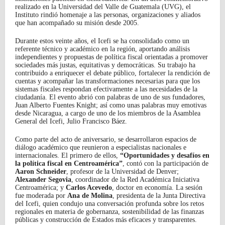
realizado en la Universidad del Valle de Guatemala (UVG), el
Instituto rindió homenaje a las personas, organizaciones y aliados
que han acompañado su misión desde 2005.
Durante estos veinte años, el Icefi se ha consolidado como un
referente técnico y académico en la región, aportando análisis
independientes y propuestas de política fiscal orientadas a promover
sociedades más justas, equitativas y democráticas. Su trabajo ha
contribuido a enriquecer el debate público, fortalecer la rendición de
cuentas y acompañar las transformaciones necesarias para que los
sistemas fiscales respondan efectivamente a las necesidades de la
ciudadanía. El evento abrió con palabras de uno de sus fundadores,
Juan Alberto Fuentes Knight; así como unas palabras muy emotivas
desde Nicaragua, a cargo de uno de los miembros de la Asamblea
General del Icefi, Julio Francisco Báez.
Como parte del acto de aniversario, se desarrollaron espacios de
diálogo académico que reunieron a especialistas nacionales e
internacionales. El primero de ellos,
“Oportunidades y desafíos en
la política fiscal en Centroamérica”
, contó con la participación de
Aaron Schneider
, profesor de la Universidad de Denver;
Alexander Segovia
, coordinador de la Red Académica Iniciativa
Centroamérica; y
Carlos Acevedo
, doctor en economía. La sesión
fue moderada por
Ana de Molina
, presidenta de la Junta Directiva
del Icefi, quien condujo una conversación profunda sobre los retos
regionales en materia de gobernanza, sostenibilidad de las finanzas
públicas y construcción de Estados más eficaces y transparentes.