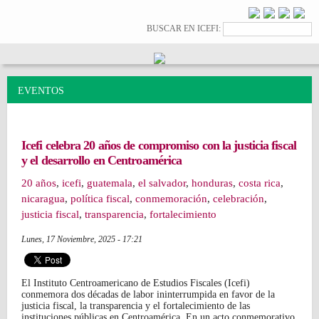
Pasar al
contenido
Formulario de
Buscar
BUSCAR EN ICEFI:
principal
búsqueda
EVENTOS
Icefi celebra 20 años de compromiso con la justicia fiscal
y el desarrollo en Centroamérica
20 años
,
icefi
,
guatemala
,
el salvador
,
honduras
,
costa rica
,
nicaragua
,
política fiscal
,
conmemoración
,
celebración
,
justicia fiscal
,
transparencia
,
fortalecimiento
Lunes, 17 Noviembre, 2025 - 17:21
El Instituto Centroamericano de Estudios Fiscales (Icefi)
conmemora dos décadas de labor ininterrumpida en favor de la
justicia fiscal, la transparencia y el fortalecimiento de las
instituciones públicas en Centroamérica. En un acto conmemorativo