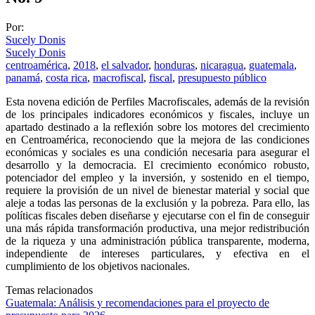
Por:
Sucely Donis
Sucely Donis
centroamérica
,
2018
,
el salvador
,
honduras
,
nicaragua
,
guatemala
,
panamá
,
costa rica
,
macrofiscal
,
fiscal
,
presupuesto público
Esta novena edición de Perfiles Macrofiscales, además de la revisión
de los principales indicadores económicos y fiscales, incluye un
apartado destinado a la reflexión sobre los motores del crecimiento
en Centroamérica, reconociendo que la mejora de las condiciones
económicas y sociales es una condición necesaria para asegurar el
desarrollo y la democracia. El crecimiento económico robusto,
potenciador del empleo y la inversión, y sostenido en el tiempo,
requiere la provisión de un nivel de bienestar material y social que
aleje a todas las personas de la exclusión y la pobreza. Para ello, las
políticas fiscales deben diseñarse y ejecutarse con el fin de conseguir
una más rápida transformación productiva, una mejor redistribución
de la riqueza y una administración pública transparente, moderna,
independiente de intereses particulares, y efectiva en el
cumplimiento de los objetivos nacionales.
Temas relacionados
Guatemala: Análisis y recomendaciones para el proyecto de