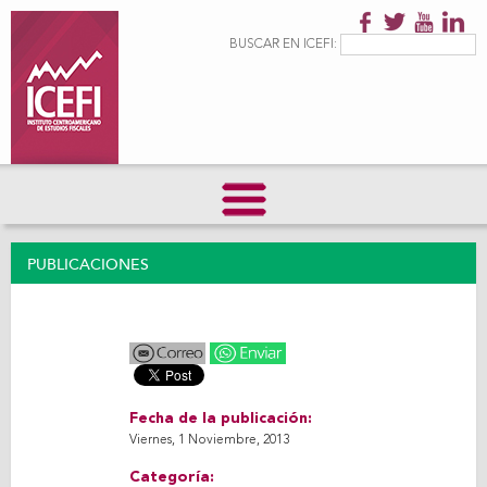
Pasar al
contenido
Formulario de
Buscar
BUSCAR EN ICEFI:
principal
búsqueda
PUBLICACIONES
Fecha de la publicación:
Viernes, 1 Noviembre, 2013
Categoría: