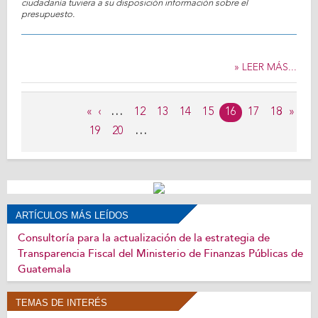
ciudadanía tuviera a su disposición información sobre el
presupuesto.
» LEER MÁS...
Páginas
«
‹
…
12
13
14
15
16
17
18
›
»
19
20
…
ARTÍCULOS MÁS LEÍDOS
Consultoría para la actualización de la estrategia de
Transparencia Fiscal del Ministerio de Finanzas Públicas de
Guatemala
TEMAS DE INTERÉS