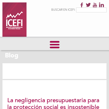
Pasar al
contenido
Formulario de
Buscar
BUSCAR EN ICEFI:
principal
búsqueda
Blog
La negligencia presupuestaria para
la protección social es insostenible