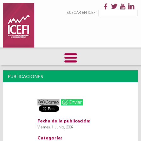
Pasar al
contenido
Formulario de
Buscar
BUSCAR EN ICEFI:
principal
búsqueda
PUBLICACIONES
Fecha de la publicación:
Viernes, 1 Junio, 2007
Categoría: